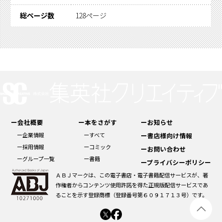
る！
●ロケ地めぐりができちゃう旅の思い出MAP付
総ページ数
128ページ
き！
●本人の手書きメッセージ付きポストカードラン
ダムで1種封入（全6種）
【本人コメント】
私にとって「“大切な人”との旅」をテーマにいろ
んな場所に行き、いろんな事を しました。
性別や年齢、国などに囚われることなく、様々な
ー会社概要
ー本をさがす
ーお知らせ
視点でみていただける作品にし たかったので“大
ー企業情報
ーすべて
ー書店様向け情報
切な人”をテーマにしました。
ー採用情報
ーコミック
ーお問い合わせ
ーグループ一覧
ー書籍
乃木坂46のメンバーとして約9年、酸いも甘いも
ープライバシーポリシー
経験してきました。
ＡＢＪマークは、この電子書店・電子書籍配信サービスが、著
作権者からコンテンツ使用許諾を得た正規版配信サービスであ
だからこそ写真から滲み出る雰囲気、22歳寺田蘭
ることを示す登録商標（登録番号第６０９１７１３号）です。
世の生き様、自分らしさが伝わ ればと思います。
写真集をださせていただく事は当たり前のことで