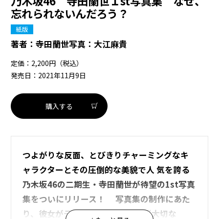
乃木坂46 寺田蘭世１st写真集 なぜ、
忘れられないんだろう？
紙版
著者：
寺田蘭世
写真：
大江麻貴
定価：2,200円（税込）
発売日：2021年11月9日
購入する
つよがりな反面、とびきりチャーミングなキ
ャラクターとその圧倒的な美貌で人 気を誇る
乃木坂46の二期生・寺田蘭世が待望の1st写真
集をついにリリース！ 写真集の制作にあた
り、彼女がテーマに掲げたのは、“大切な