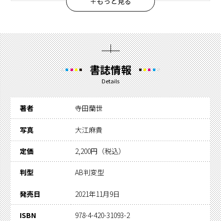
＋もっと見る
人”との旅。神戸、 淡路島、鳴門、鳥取を舞台
にピュアな素顔からあどけない笑顔、思わず
どきっと してしまうような大人っぽい顔つき
まで、くるくる変わる魅力的な表情をぎゅっ
書誌情報
と詰め込んだ１冊に仕上がりました。乃木坂
Details
46の“ファッションリーダー”として も注目が
集まる彼女が自らコーディネートしたこだわり
著者
寺田蘭世
の私服と衣装も必見。自 他共に認めるセンス
を思う存分に発揮しています。ページをめくり
写真
大江麻貴
終わる頃には あなたを大切に想う“つよがりヒ
定価
2,200円（税込）
ロイン”と旅をした思い出が増えているかもし
れ ません。
判型
AB判変型
【見どころポイント】
発売日
2021年11月9日
●セルフプロデュースによる衣装にセンスが光
ISBN
978-4-420-31093-2