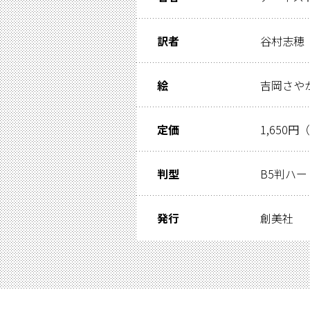
訳者
谷村志穂
絵
吉岡さや
定価
1,650円
判型
B5判ハ
発行
創美社