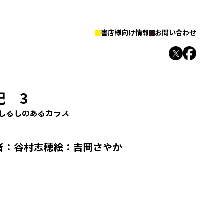
書店様向け情報
お問い合わせ
記 3
しるしのあるカラス
者：
谷村志穂
絵：
吉岡さやか