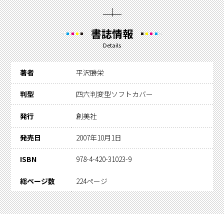
書誌情報
Details
著者
平沢勝栄
判型
四六判変型ソフトカバー
発行
創美社
発売日
2007年10月1日
ISBN
978-4-420-31023-9
総ページ数
224ページ