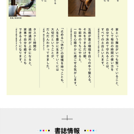
発信はお店のつもりで取り組む
余白の時間をつくる
夜
家族との夕食
子どもとの距離感
ごほうびとしての読書時間をとる
短くて穏やかな日記を書く
自分を癒す家事をする
ほぐし習慣で「よく眠れる体」に
すこやかに目覚めるための眠り
Column
ヨガから学んだ人生の捉え方
いつも新しいことにチャレンジする
書誌情報
■著者略歴