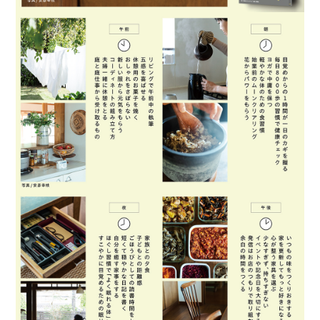
午前
リビングで午前中の執筆
五感を喜ばせる
休憩用のお菓子を焼く
おしゃれをさぼらない
新しい服から元気をもらう
コーディネートの組み立て方
夫婦一緒に休憩をとる
庭と庭仕事から受け取るもの
午後
いつもの味をつくりおきする
家を更新してもっと好きになる
心が整う家具を選ぶ
少なすぎず、持ちすぎない
イベントや記念日を大切にする