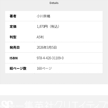
小川 奈緒(おがわ・なお)
Details
エッセイスト。1972年生まれ、千葉県出身。
著者
小川奈緒
早稲田大学第一文学部文芸専修卒業後、出版社勤
務を経て、2001年よりフリーランスに。ファッシ
定価
1,870円（税込）
ョン誌のエディター&ライターとして活動したの
ち、子育てを機に著作活動に専念。暮らし、家づ
判型
A5判
くり、おしゃれなどライフスタイルにまつわるエ
発売日
2026年3月5日
ッセイを執筆する。音声メディアVoicyで「家が
好きになるラジオ」のパーソナリティを務めるほ
ISBN
978-4-420-31109-0
か、イベントやワークショップの企画・運営、講
総ページ数
160ページ
演など多方面で活躍中。