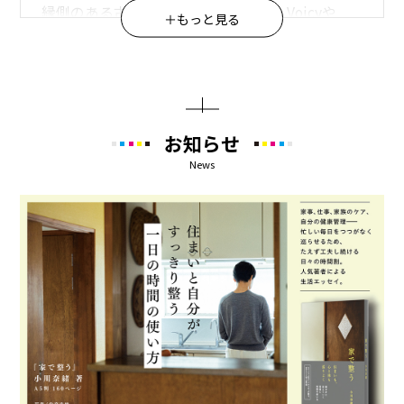
縁側のある古い一軒家での暮らしを、Voicyや
＋もっと見る
noteで発信する著者が、
家で整うための時間の使い方を綴ります。
朝起きてから夜寝るまで、一日の習慣や過ごし方
を時間軸に沿って紹介。
写真豊富な一冊です。
お知らせ
News
写真/安彦幸枝
【目次】
朝
目覚めからの1時間が一日のカギを握る
毎日8000歩の習慣で健康チェック
ヨガで中庸を保つ
軽やかな体のための食習慣
始業前のムーンクリアリング
花からパワーをもらう