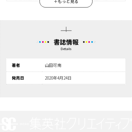
言う母がいる、かつてのオレの家族の様には、決
＋もっと見る
してなりたくないから。（case12）／親友を作ら
ないと決めた。だって私にはその資格がない。そ
んな私が、彼氏なんて作っていいはずがない―。
(case13）／私と彼女が親友でいられるのは、男
書誌情報
の趣味が違うのも大きな理由。今までは平和だっ
Details
た。でも彼女が紹介してくれた新しい彼は…。
(case14）／親友って、ずっと親友でいられるも
著者
山田可南
の？ 離れても、時間が経っても。あの頃はそん
なこと疑いすらしなかったけどー。(case15）／
発売日
2020年4月24日
『親友』と呼べる人がいるって、幸せ？ それと
も…？ 女のホンネを繊細に描く大人気シリーズ
第4巻。