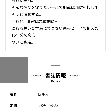
られた美羽。
そんな彼女を守りたい一心で朋哉は邦雄を捜し出
そうと決意する。
けれど、事態は急展開に…。
溢れる想いと言葉にできない痛みと―全て抱えた
15年分の恋心。
ついに完結。
書誌情報
Details
著者
聖 千秋
定価
550円（税込）