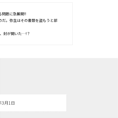
問題に急展開!!
のだ。弥生はその書類を盗もうと部
、封が開いた…!？
6年3月1日