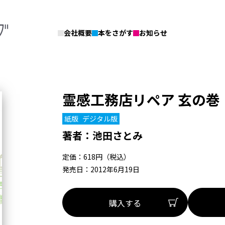
会社概要
本をさがす
お知らせ
霊感工務店リペア 玄の巻
紙版
デジタル版
著者：
池田さとみ
定価：618円（税込）
発売日：2012年6月19日
購入する