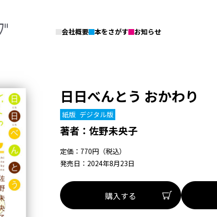
会社概要
本をさがす
お知らせ
日日べんとう おかわり
紙版
デジタル版
著者：
佐野未央子
定価：770円（税込）
発売日：2024年8月23日
購入する