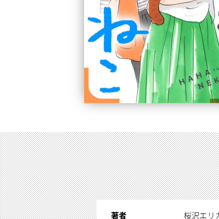
著者
桜沢エリ