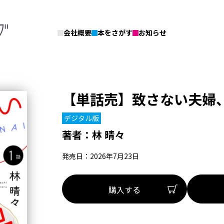
会社概要
本をさがす
お知らせ
【単話売】致さない夫婦、
デジタル版
著者：
林 晴々
発売日：2026年7月23日
購入する