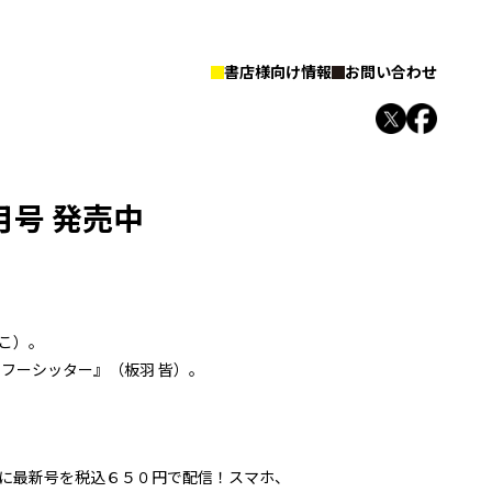
書店様向け情報
お問い合わせ
2月号 発売中
こ）。
ンフーシッター』（板羽 皆）。
に最新号を税込６５０円で配信！スマホ、