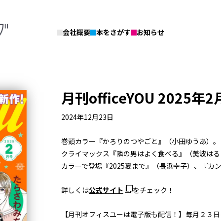
会社概要
本をさがす
お知らせ
月刊officeYOU 2025年
2024年12月23日
巻頭カラー『かろりのつやごと』（小田ゆうあ）。
クライマックス『隣の男はよく食べる』（美波はる
カラーで登場『2025夏まで』（長浜幸子）、『カ
詳しくは
公式サイト
をチェック！
【月刊オフィスユーは電子版も配信！】毎月２３日