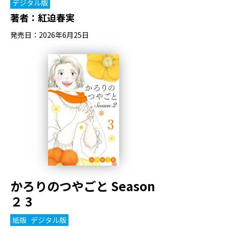
デジタル版
著者：
紅迫春実
発売日：2026年6月25日
かろりのつやごと Season
２ 3
紙版
デジタル版