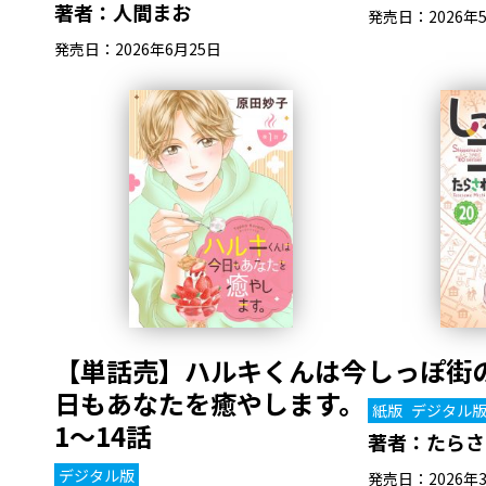
著者：
人間まお
発売日：2026年
発売日：2026年6月25日
【単話売】ハルキくんは今
しっぽ街の
日もあなたを癒やします。
紙版
デジタル
1～14話
著者：
たらさ
デジタル版
発売日：2026年