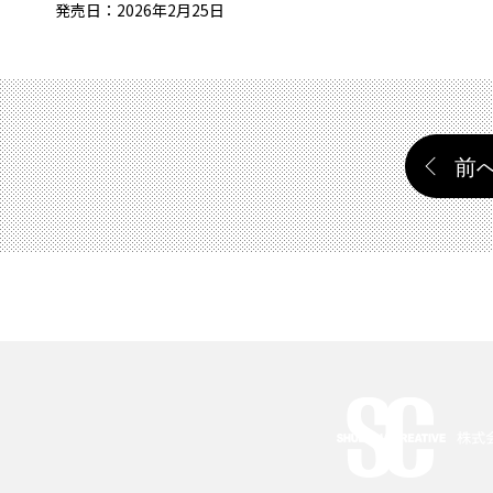
発売日：2026年2月25日
投
稿
前
の
ペ
ー
ジ
送
り