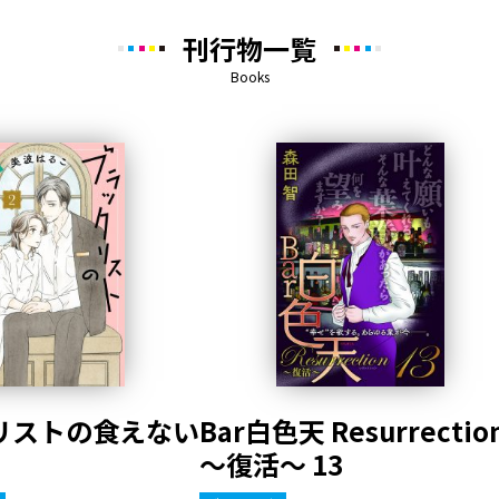
刊行物一覧
Books
リストの食えない
Bar白色天 Resurrectio
～復活～ 13