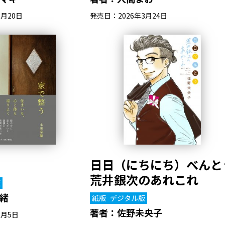
3月20日
発売日：2026年3月24日
日日（にちにち）べんと
荒井銀次のあれこれ
版
緒
紙版
デジタル版
著者：
佐野未央子
3月5日