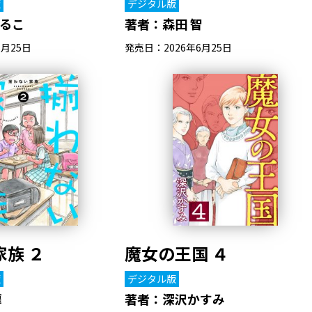
版
デジタル版
るこ
著者：
森田 智
6月25日
発売日：2026年6月25日
族 ２
魔女の王国 ４
版
デジタル版
扉
著者：
深沢かすみ