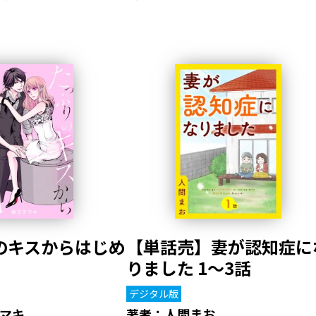
のキスからはじめ
【単話売】妻が認知症に
りました 1～3話
デジタル版
マキ
著者：
人間まお