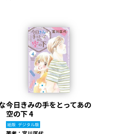
な
今日きみの手をとってあの
空の下 4
紙版
デジタル版
著者：
宮川匡代