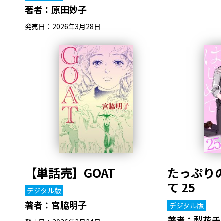
著者：
原田妙子
発売日：2026年3月28日
【単話売】GOAT
たっぷり
て 25
デジタル版
著者：
宮脇明子
デジタル版
著者：
梨花チ