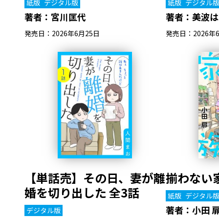
紙版
デジタル版
紙版
デジタル
著者：
宮川匡代
著者：
美波は
発売日：2026年6月25日
発売日：2026年
【単話売】その日、妻が離
揃わない家
婚を切り出した 全3話
紙版
デジタル
著者：
小田 
デジタル版