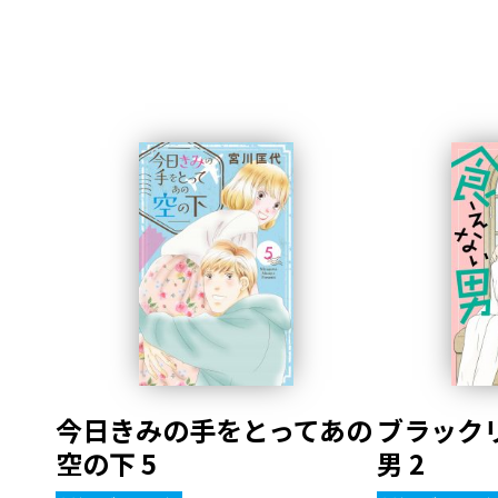
今日きみの手をとってあの
ブラック
空の下 5
男 2