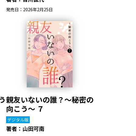
発売日：2026年2月25日
う
親友いないの誰？～秘密の
向こう～ ７
デジタル版
著者：
山田可南