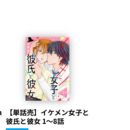
n
【単話売】イケメン女子と
彼氏と彼女 1～8話